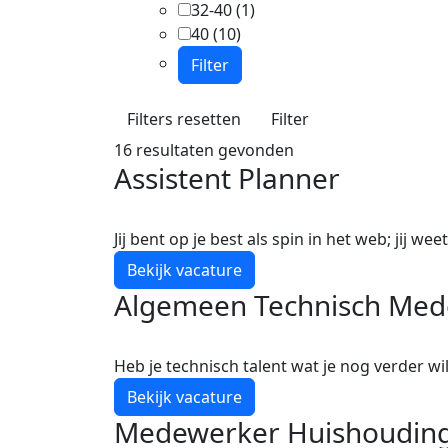
32-40
(1)
40
(10)
Filter
Filters resetten
Filter
16 resultaten gevonden
Assistent Planner
27-07-26
0
Biezenmortel
32-40
0.00 -
Jij bent op je best als spin in het web; jij we
Bekijk vacature
Algemeen Technisch Med
21-07-26
0
Son en Breugel
40
3860.0
Heb je technisch talent wat je nog verder wil
Bekijk vacature
Medewerker Huishouding