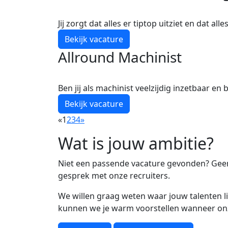
15-07-26
0
Tilburg
20
0.00 - 0.00
Jij zorgt dat alles er tiptop uitziet en dat all
Bekijk vacature
Allround Machinist
10-06-26
0
Moergestel
40
0.00 - 0.00
Ben jij als machinist veelzijdig inzetbaar en
Bekijk vacature
«
1
2
3
4
»
Wat is jouw ambitie?
Niet een passende vacature gevonden? Geen
gesprek met onze recruiters.
We willen graag weten waar jouw talenten l
kunnen we je warm voorstellen wanneer on