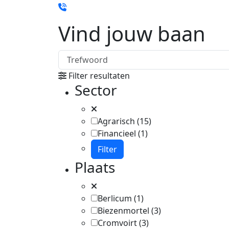
Vind jouw baan
Filter resultaten
Sector
Agrarisch
(15)
Financieel
(1)
Filter
Plaats
Berlicum
(1)
Biezenmortel
(3)
Cromvoirt
(3)